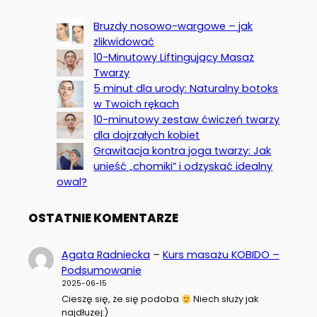
Bruzdy nosowo-wargowe – jak
zlikwidować
10-Minutowy Liftingujący Masaż
Twarzy
5 minut dla urody: Naturalny botoks
w Twoich rękach
10-minutowy zestaw ćwiczeń twarzy
dla dojrzałych kobiet
Grawitacja kontra joga twarzy: Jak
unieść „chomiki” i odzyskać idealny
owal?
OSTATNIE KOMENTARZE
Agata Radniecka
–
Kurs masażu KOBIDO –
Podsumowanie
2025-06-15
Cieszę się, że się podoba
Niech służy jak
najdłuzej:)