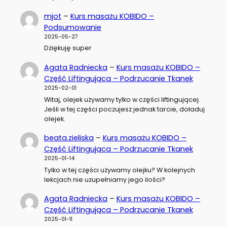
mjot
–
Kurs masażu KOBIDO –
Podsumowanie
2025-05-27
Dziękuję super
Agata Radniecka
–
Kurs masażu KOBIDO –
Część Liftingująca – Podrzucanie Tkanek
2025-02-01
Witaj, olejek używamy tylko w części liftingującej.
Jeśli w tej części poczujesz jednak tarcie, doładuj
olejek.
beata.zieliska
–
Kurs masażu KOBIDO –
Część Liftingująca – Podrzucanie Tkanek
2025-01-14
Tylko w tej części używamy olejku? W kolejnych
lekcjach nie uzupełniamy jego ilości?
Agata Radniecka
–
Kurs masażu KOBIDO –
Część Liftingująca – Podrzucanie Tkanek
2025-01-11