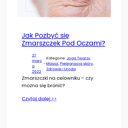
Jak Pozbyć się
Zmarszczek Pod Oczami?
27
Kategorie:
Joga Twarzy
, 
marc
—
Masaż
, 
Pielęgnacja skóry
, 
a
Zdrowie i Uroda
2022
Zmarszczki na celowniku – czy
można się bronić?
Czytaj dalej >>