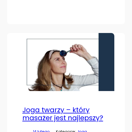
Joga twarzy – który
masażer jest najlepszy?
14 lutego
Kategorie:
Joga