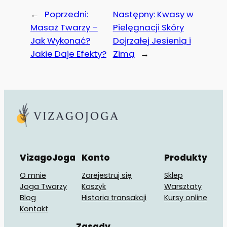
←
Poprzedni:
Następny:
Kwasy w
Masaż Twarzy –
Pielęgnacji Skóry
Jak Wykonać?
Dojrzałej Jesienią i
Jakie Daje Efekty?
Zimą
→
VizagoJoga
Konto
Produkty
O mnie
Zarejestruj się
Sklep
Joga Twarzy
Koszyk
Warsztaty
Blog
Historia transakcji
Kursy online
Kontakt
Zasady