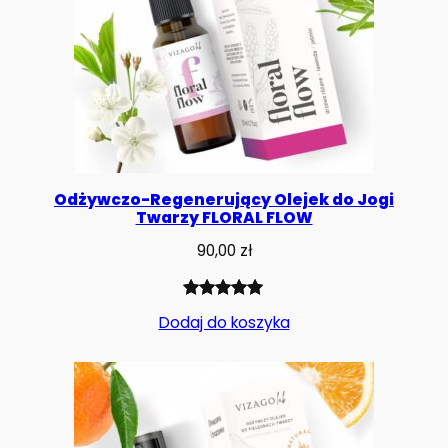
Odżywczo-Regenerujący Olejek do Jogi
Twarzy FLORAL FLOW
90,00
zł
Oceniony
1
Dodaj do koszyka
5.00
na 5
na
podstawie
oceny
klienta