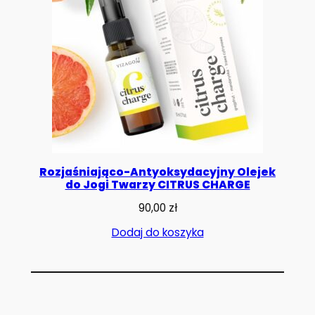
Rozjaśniająco-Antyoksydacyjny Olejek
do Jogi Twarzy CITRUS CHARGE
90,00
zł
Dodaj do koszyka