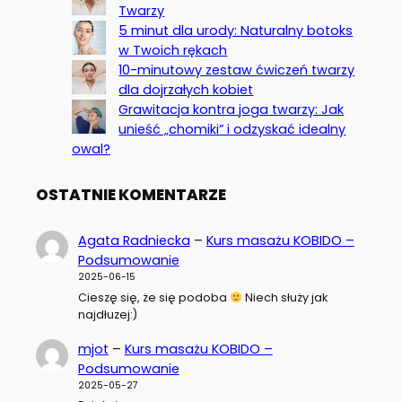
Twarzy
5 minut dla urody: Naturalny botoks
w Twoich rękach
10-minutowy zestaw ćwiczeń twarzy
dla dojrzałych kobiet
Grawitacja kontra joga twarzy: Jak
unieść „chomiki” i odzyskać idealny
owal?
OSTATNIE KOMENTARZE
Agata Radniecka
–
Kurs masażu KOBIDO –
Podsumowanie
2025-06-15
Cieszę się, że się podoba
Niech służy jak
najdłuzej:)
mjot
–
Kurs masażu KOBIDO –
Podsumowanie
2025-05-27