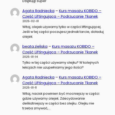
Dziękuję super
Agata Radniecka
–
Kurs masażu KOBIDO –
Część Liftingująca – Podrzucanie Tkanek
2025-02-01
Witaj, olejek używamy tylko w części liftingującej.
Jeśli w tej części poczujesz jednak tarcie, doładuj
olejek.
beata.zieliska
–
Kurs masażu KOBIDO –
Część Liftingująca – Podrzucanie Tkanek
2025-01-14
Tylko w tej części używamy olejku? W kolejnych
lekcjach nie uzupełniamy jego ilości?
Agata Radniecka
–
Kurs masażu KOBIDO –
Część Liftingująca – Podrzucanie Tkanek
2025-01-11
Witaj, nacisk powinien być mocniejszy w części
gdzie używamy olejek. Zdecydowanie
delikatniejszy w części bez olejku. Olejku nie
trzeba zmywać,…