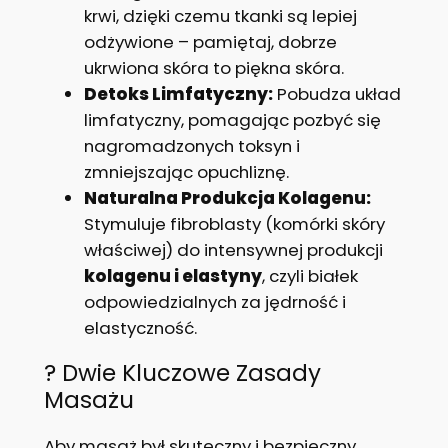
krwi, dzięki czemu tkanki są lepiej
odżywione – pamiętaj, dobrze
ukrwiona skóra to piękna skóra.
Detoks Limfatyczny:
Pobudza układ
limfatyczny, pomagając pozbyć się
nagromadzonych toksyn i
zmniejszając opuchliznę.
Naturalna Produkcja Kolagenu:
Stymuluje fibroblasty (komórki skóry
właściwej) do intensywnej produkcji
kolagenu i elastyny
, czyli białek
odpowiedzialnych za jędrność i
elastyczność.
? Dwie Kluczowe Zasady
Masażu
Aby masaż był skuteczny i bezpieczny,