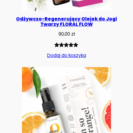
Odżywczo-Regenerujący Olejek do Jogi
Twarzy FLORAL FLOW
90,00
zł
Oceniony
1
Dodaj do koszyka
5.00
na 5
na
podstawie
oceny
klienta