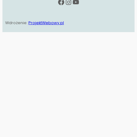
Facebook
Instagram
YouTube
Wdrożenie:
ProjektWebowy.pl