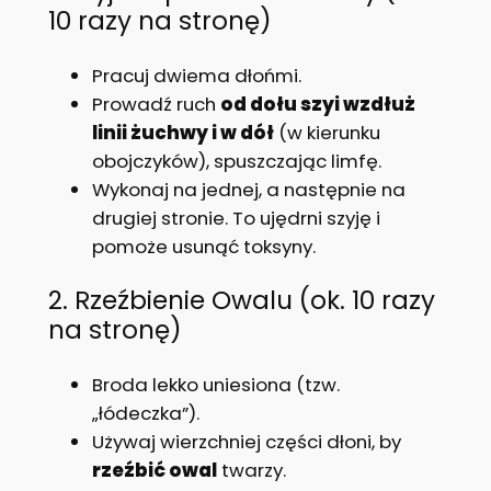
10 razy na stronę)
Pracuj dwiema dłońmi.
Prowadź ruch
od dołu szyi wzdłuż
linii żuchwy i w dół
(w kierunku
obojczyków), spuszczając limfę.
Wykonaj na jednej, a następnie na
drugiej stronie. To ujędrni szyję i
pomoże usunąć toksyny.
2. Rzeźbienie Owalu (ok. 10 razy
na stronę)
Broda lekko uniesiona (tzw.
„łódeczka”).
Używaj wierzchniej części dłoni, by
rzeźbić owal
twarzy.