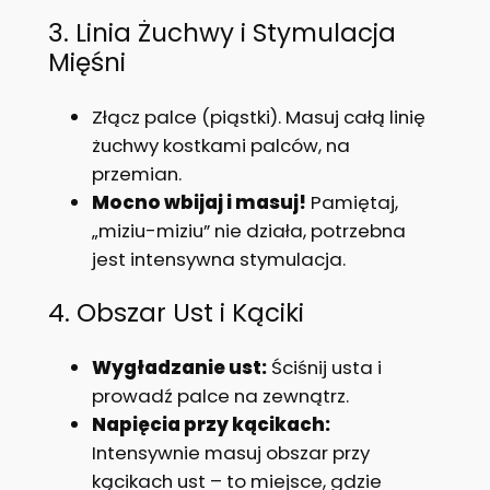
3. Linia Żuchwy i Stymulacja
Mięśni
Złącz palce (piąstki). Masuj całą linię
żuchwy kostkami palców, na
przemian.
Mocno wbijaj i masuj!
Pamiętaj,
„miziu-miziu” nie działa, potrzebna
jest intensywna stymulacja.
4. Obszar Ust i Kąciki
Wygładzanie ust:
Ściśnij usta i
prowadź palce na zewnątrz.
Napięcia przy kącikach:
Intensywnie masuj obszar przy
kącikach ust – to miejsce, gdzie