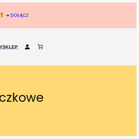
➔ DOŁĄCZ
Y
SKLEP
zczkowe