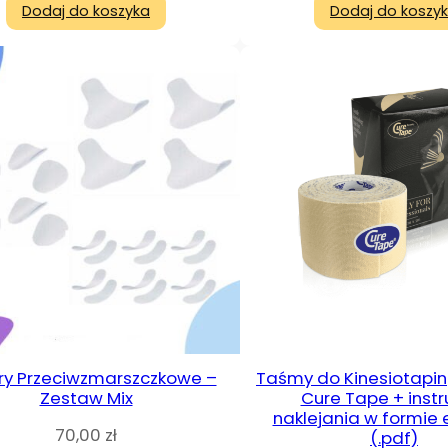
Dodaj do koszyka
Dodaj do koszy
try Przeciwzmarszczkowe –
Taśmy do Kinesiotapi
Zestaw Mix
Cure Tape + instr
naklejania w formie
70,00
zł
(.pdf)