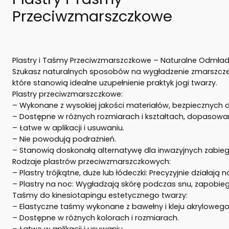
Przeciwzmarszczkowe
Plastry i Taśmy Przeciwzmarszczkowe – Naturalne Odmład
Szukasz naturalnych sposobów na wygładzenie zmarszczek 
które stanowią idealne uzupełnienie praktyk jogi twarzy.
Plastry przeciwzmarszczkowe:
– Wykonane z wysokiej jakości materiałów, bezpiecznych d
– Dostępne w różnych rozmiarach i kształtach, dopasowa
– Łatwe w aplikacji i usuwaniu.
– Nie powodują podrażnień.
– Stanowią doskonałą alternatywę dla inwazyjnych zabie
Rodzaje plastrów przeciwzmarszczkowych:
– Plastry trójkątne, duże lub łódeczki: Precyzyjnie działaj
– Plastry na noc: Wygładzają skórę podczas snu, zapobi
Taśmy do kinesiotapingu estetycznego twarzy:
– Elastyczne taśmy wykonane z bawełny i kleju akrylowego
– Dostępne w różnych kolorach i rozmiarach.
– Łatwe w aplikacji i usuwaniu.