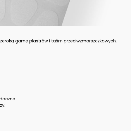
z szeroką gamę plastrów i taśm przeciwzmarszczkowych,
idoczne.
zy.