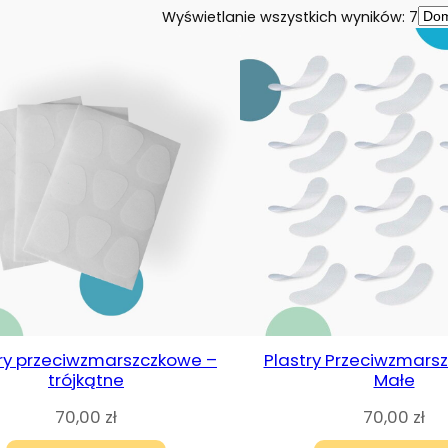
Wyświetlanie wszystkich wyników: 7
try przeciwzmarszczkowe –
Plastry Przeciwzmars
trójkątne
Małe
70,00
zł
70,00
zł