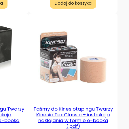
ka
Dodaj do koszyka
ngu Twarzy
Taśmy do Kinesiotapingu Twarzy
ukcja
Kinesio Tex Classic + instrukcja
 e-booka
naklejania w formie e-booka
(.pdf)