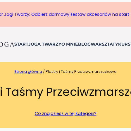
tor Jogi Twarzy: Odbierz darmowy zestaw akcesoriów na start
START
JOGA TWARZY
O MNIE
BLOG
WARSZTATY
KURS
Strona główna
/ Plastry i Taśmy Przeciwzmarszczkowe
y i Taśmy Przeciwzmars
Co znajdziesz w tej kategorii?