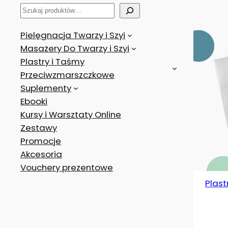
S
z
Pielęgnacja Twarzy i Szyi
u
Masażery Do Twarzy i Szyi
k
Plastry i Taśmy
a
Przeciwzmarszczkowe
j
Suplementy
Ebooki
Kursy i Warsztaty Online
Zestawy
Promocje
Akcesoria
Vouchery prezentowe
Plas