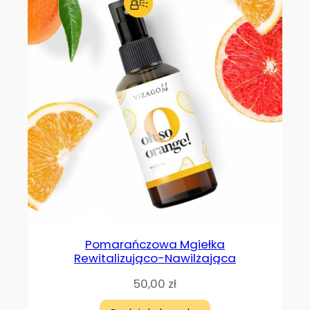
Pomarańczowa Mgiełka
Rewitalizująco-Nawilżająca
50,00
zł