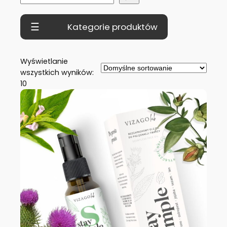
z
u
Menu
k
a
j
Wyświetlanie
wszystkich wyników:
10