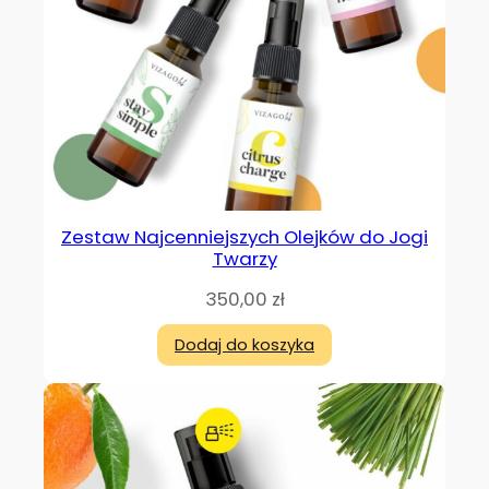
Zestaw Najcenniejszych Olejków do Jogi
Twarzy
350,00
zł
Dodaj do koszyka