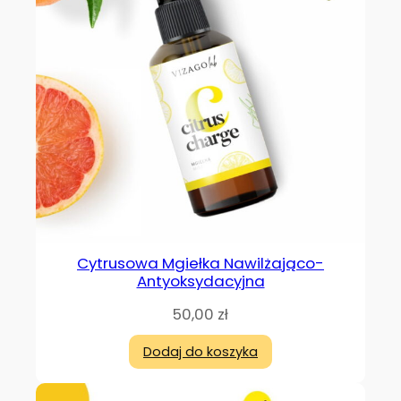
Cytrusowa Mgiełka Nawilżająco-
Antyoksydacyjna
50,00
zł
Dodaj do koszyka