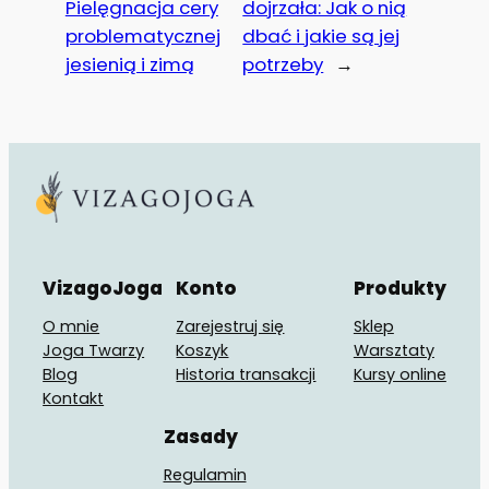
Pielęgnacja cery
dojrzała: Jak o nią
problematycznej
dbać i jakie są jej
jesienią i zimą
potrzeby
→
VizagoJoga
Konto
Produkty
O mnie
Zarejestruj się
Sklep
Joga Twarzy
Koszyk
Warsztaty
Blog
Historia transakcji
Kursy online
Kontakt
Zasady
Regulamin