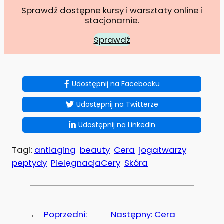
Sprawdź dostępne kursy i warsztaty online i
stacjonarnie.
Sprawdź
Udostępnij na Facebooku
Udostępnij na Twitterze
Udostępnij na LinkedIn
Tagi:
antiaging
beauty
Cera
jogatwarzy
peptydy
PielęgnacjaCery
Skóra
←
Poprzedni:
Następny:
Cera