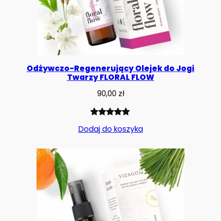
Odżywczo-Regenerujący Olejek do Jogi
Twarzy FLORAL FLOW
90,00
zł
Oceniony
1
Dodaj do koszyka
5.00
na 5
na
podstawie
oceny
klienta