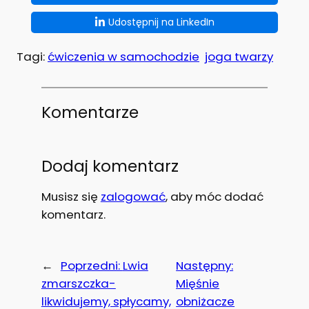
Udostępnij na LinkedIn
Tagi:
ćwiczenia w samochodzie
joga twarzy
Komentarze
Dodaj komentarz
Musisz się
zalogować
, aby móc dodać
komentarz.
←
Poprzedni:
Lwia
Następny:
zmarszczka-
Mięśnie
likwidujemy, spłycamy,
obniżacze