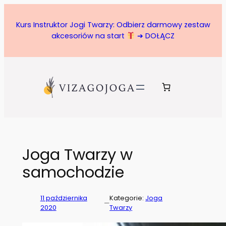
Przejdź
do
Kurs Instruktor Jogi Twarzy: Odbierz darmowy zestaw
treści
akcesoriów na start
➔ DOŁĄCZ
Joga Twarzy w
samochodzie
11 października
Kategorie:
Joga
—
2020
Twarzy