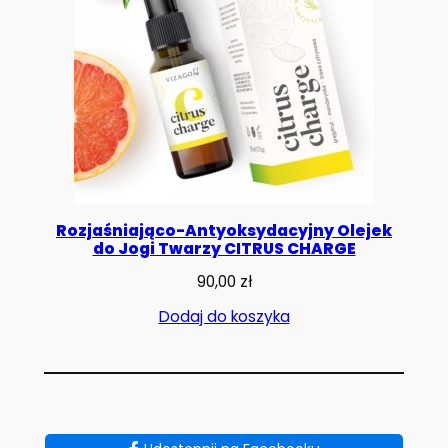
Rozjaśniająco-Antyoksydacyjny Olejek
do Jogi Twarzy CITRUS CHARGE
90,00
zł
Dodaj do koszyka