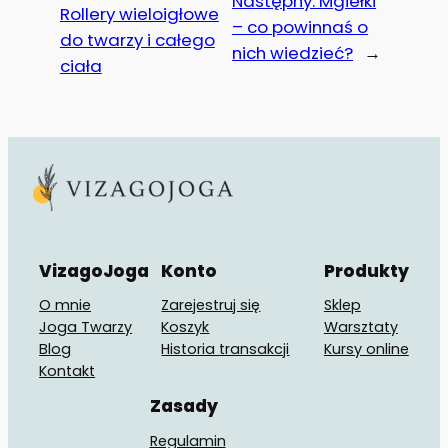
Następny:
Mgiełki
Rollery wieloigłowe
– co powinnaś o
do twarzy i całego
nich wiedzieć?
→
ciała
VizagoJoga
Konto
Produkty
O mnie
Zarejestruj się
Sklep
Joga Twarzy
Koszyk
Warsztaty
Blog
Historia transakcji
Kursy online
Kontakt
Zasady
Regulamin