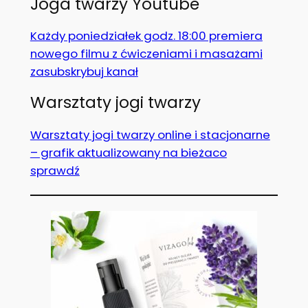
Joga twarzy Youtube
Każdy poniedziałek godz. 18:00 premiera
nowego filmu z ćwiczeniami i masażami
zasubskrybuj kanał
Warsztaty jogi twarzy
Warsztaty jogi twarzy online i stacjonarne
– grafik aktualizowany na bieżaco
sprawdź