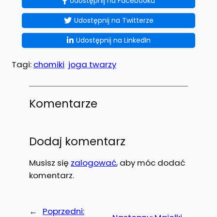
Udostępnij na Facebooku
Udostępnij na Twitterze
Udostępnij na LinkedIn
Tagi:
chomiki
joga twarzy
Komentarze
Dodaj komentarz
Musisz się
zalogować
, aby móc dodać
komentarz.
←
Poprzedni: