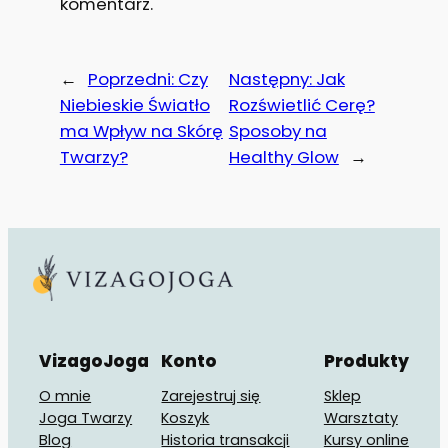
komentarz.
←
Poprzedni:
Czy
Następny:
Jak
Niebieskie Światło
Rozświetlić Cerę?
ma Wpływ na Skórę
Sposoby na
Twarzy?
Healthy Glow
→
VizagoJoga
Konto
Produkty
O mnie
Zarejestruj się
Sklep
Joga Twarzy
Koszyk
Warsztaty
Blog
Historia transakcji
Kursy online