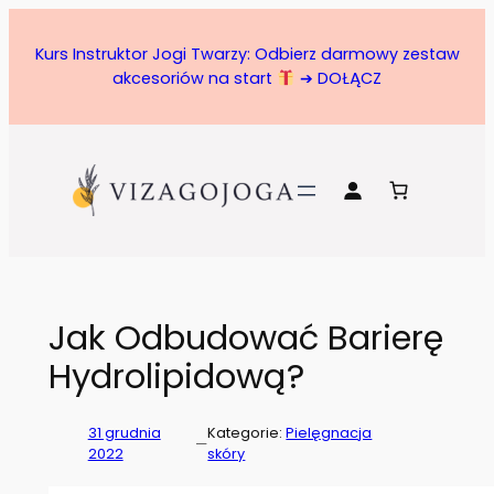
Przejdź
do
Kurs Instruktor Jogi Twarzy: Odbierz darmowy zestaw
treści
akcesoriów na start
➔ DOŁĄCZ
Jak Odbudować Barierę
Hydrolipidową?
31 grudnia
Kategorie:
Pielęgnacja
—
2022
skóry