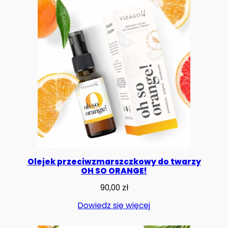
podstawie
oceny
klienta
Olejek przeciwzmarszczkowy do twarzy
OH SO ORANGE!
90,00
zł
Dowiedz się więcej