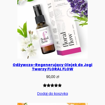
Odżywczo-Regenerujący Olejek do Jogi
Twarzy FLORAL FLOW
90,00
zł
Oceniony
1
Dodaj do koszyka
5.00
na 5
na