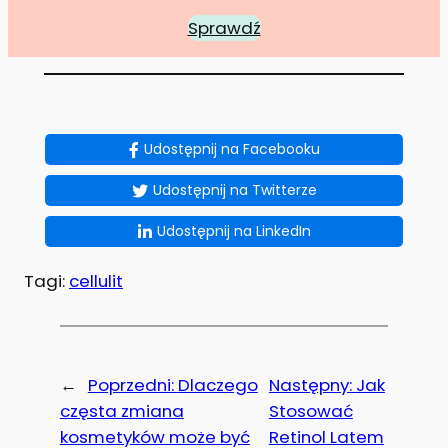
Sprawdź
Udostępnij na Facebooku
Udostępnij na Twitterze
Udostępnij na LinkedIn
Tagi:
cellulit
←
Poprzedni:
Dlaczego
Następny:
Jak
częsta zmiana
Stosować
kosmetyków może być
Retinol Latem