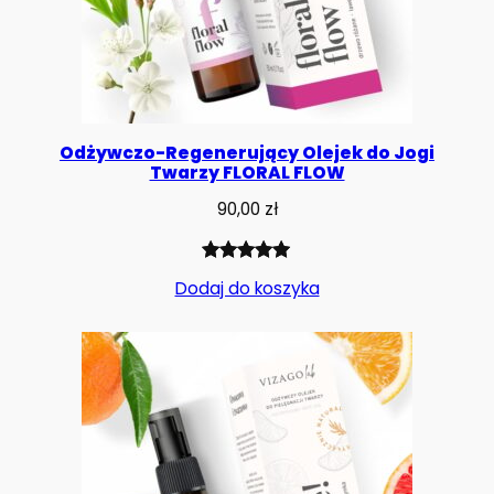
Odżywczo-Regenerujący Olejek do Jogi
Twarzy FLORAL FLOW
90,00
zł
Oceniony
1
Dodaj do koszyka
5.00
na 5
na
podstawie
oceny
klienta