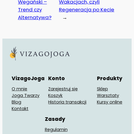
Wegański –
Wakacjach, czyli
Trend czy
Regeneracja po Kecie
Alternatywa?
→
VizagoJoga
Konto
Produkty
O mnie
Zarejestruj się
Sklep
Joga Twarzy
Koszyk
Warsztaty
Blog
Historia transakcji
Kursy online
Kontakt
Zasady
Regulamin