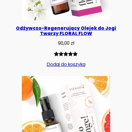
Odżywczo-Regenerujący Olejek do Jogi
Twarzy FLORAL FLOW
90,00
zł
Oceniony
1
Dodaj do koszyka
5.00
na 5
na
podstawie
oceny
klienta