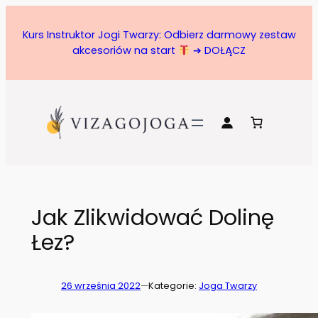
Przejdź
do
Kurs Instruktor Jogi Twarzy: Odbierz darmowy zestaw
treści
akcesoriów na start
➔ DOŁĄCZ
Jak Zlikwidować Dolinę
Łez?
26 września 2022
—
Kategorie:
Joga Twarzy