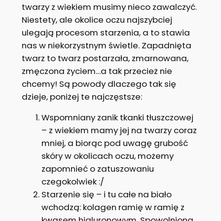
twarzy z wiekiem musimy nieco zawalczyć.
Niestety, ale okolice oczu najszybciej
ulegają procesom starzenia, a to stawia
nas w niekorzystnym świetle. Zapadnięta
twarz to twarz postarzała, zmarnowana,
zmęczona życiem…a tak przecież nie
chcemy! Są powody dlaczego tak się
dzieje, poniżej te najczęstsze:
Wspomniany zanik tkanki tłuszczowej
– z wiekiem mamy jej na twarzy coraz
mniej, a biorąc pod uwagę grubość
skóry w okolicach oczu, możemy
zapomnieć o zatuszowaniu
czegokolwiek :/
Starzenie się – i tu całe na biało
wchodzą: kolagen ramię w ramię z
kwasem hialuronowym. Spowolniona