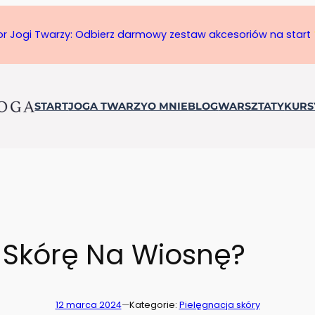
tor Jogi Twarzy: Odbierz darmowy zestaw akcesoriów na start
START
JOGA TWARZY
O MNIE
BLOG
WARSZTATY
KURS
 Skórę Na Wiosnę?
12 marca 2024
—
Kategorie:
Pielęgnacja skóry