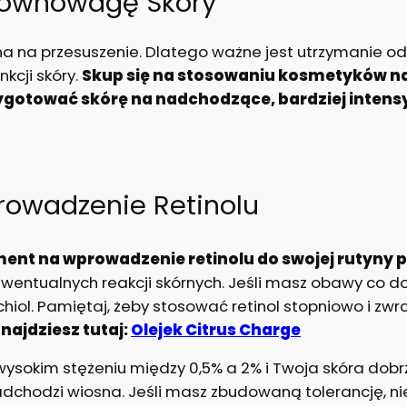
 Równowagę Skóry
na na przesuszenie. Dlatego ważne jest utrzymanie 
kcji skóry.
Skup się na stosowaniu kosmetyków naw
gotować skórę na nadchodzące, bardziej intens
owadzenie Retinolu
ent na wprowadzenie retinolu do swojej rutyny p
 ewentualnych reakcji skórnych. Jeśli masz obawy co 
chiol. Pamiętaj, żeby stosować retinol stopniowo i zw
najdziesz tutaj:
Olejek Citrus Charge
wysokim stężeniu między 0,5% a 2% i Twoja skóra dobrz
 nadchodzi wiosna. Jeśli masz zbudowaną tolerancję, 