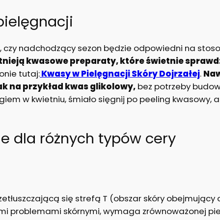
ielęgnacji
ę, czy nadchodzący sezon będzie odpowiedni na stos
stnieją kwasowe preparaty, które świetnie sprawdz
nie tutaj:
Kwasy w Pielęgnacji Skóry Dojrzałej
.
Naw
ak na przykład kwas glikolowy,
bez potrzeby budowan
giem w kwietniu, śmiało sięgnij po peeling kwasowy,
e dla różnych typów cery
etłuszczającą się strefą T (obszar skóry obejmujący cz
ymi problemami skórnymi, wymaga zrównoważonej piel