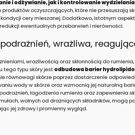
ie i odżywianie, jak i kontrolowanie wydzielani
 produktów oczyszczających, które nie przesuszają sk
ondycji cery mieszanej. Dodatkowo, istotnym aspektem
redukcji ewentualnych przebarwień i nierówności.
 podrażnień, wrażliwa, reagują
żnieniami, wrażliwością oraz skłonnością do rumienia
 tego typu skóry jest
odbudowa barier hydrolipido
e równowagi skórze poprzez dostarczenie odpowiedniej
niu wody w skórze oraz wzmocnią jej naturalną barie
 podrażnień, łagodzenia rumienia oraz zapewnienia skó
ormułach, wolnych od drażniących składników, mogą 
ając jej zdrowy i promienny wygląd.