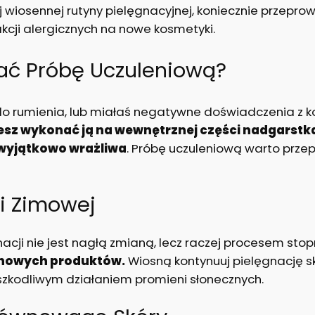
 wiosennej rutyny pielęgnacyjnej, koniecznie przepro
kcji alergicznych na nowe kosmetyki.
ać Próbę Uczuleniową?
na do rumienia, lub miałaś negatywne doświadczenia 
sz wykonać ją na wewnętrznej części nadgarstka
t wyjątkowo wrażliwa
. Próbę uczuleniową warto prze
i Zimowej
nacji nie jest nagłą zmianą, lecz raczej procesem st
o nowych produktów.
Wiosną kontynuuj pielęgnację s
 szkodliwym działaniem promieni słonecznych.