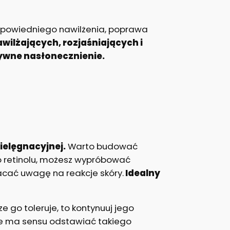
odpowiedniego nawilżenia, poprawa
ilżających, rozjaśniających i
ywne nasłonecznienie.
ielęgnacyjnej.
Warto budować
do retinolu, możesz wypróbować
racać uwagę na reakcje skóry.
Idealny
e go toleruje, to kontynuuj jego
nie ma sensu odstawiać takiego