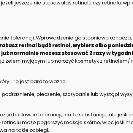
jeżeli jeszcze nie stosowałaś retinolu czy retinalu, 
ie tolerancji. Wprowadzenie go stopniowo oznacza, ż
rażasz retinal bądź retinol, wybierz albo poniedzi
h już normalnie możesz stosować 2 razy w tygodni
z żelem myjącym lub nałożyć kosmetyk z retinolem/ 
óry. To jest bardzo ważne.
ię podrażnienie, pieczenie, szczypanie lub wystąpi wy
acząć budować tolerancję na te substancje, ale jeśli 
ub retinalu może pogorszyć reakcje skórne, więc jeśli m
a na takie zabiegi.