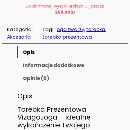
o
Do darmowej wysyłki brakuje Ci jeszcze
ś
250,00
zł
ć
T
Kategoria:
Tagi:
joga twarzy
, 
torebka
, 
o
Akcesoria
torebka prezentowa
r
e
Opis
b
k
Informacje dodatkowe
a
P
Opinie (0)
r
e
Opis
z
e
Torebka Prezentowa
n
VizagoJoga – idealne
t
wykończenie Twojego
o