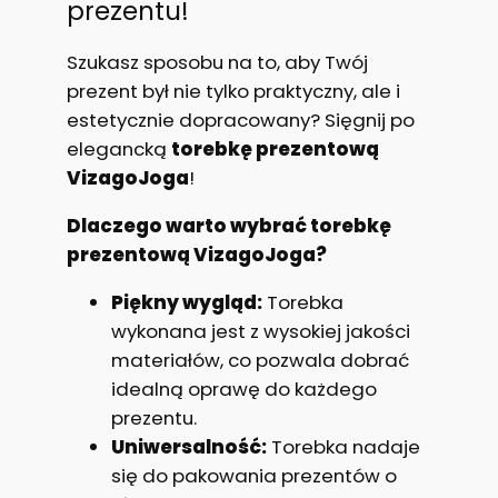
prezentu!
w
a
Szukasz sposobu na to, aby Twój
V
prezent był nie tylko praktyczny, ale i
i
estetycznie dopracowany? Sięgnij po
z
elegancką
torebkę prezentową
a
VizagoJoga
!
g
Dlaczego warto wybrać torebkę
o
prezentową VizagoJoga?
J
o
Piękny wygląd:
Torebka
g
wykonana jest z wysokiej jakości
a
materiałów, co pozwala dobrać
idealną oprawę do każdego
prezentu.
Uniwersalność:
Torebka nadaje
się do pakowania prezentów o