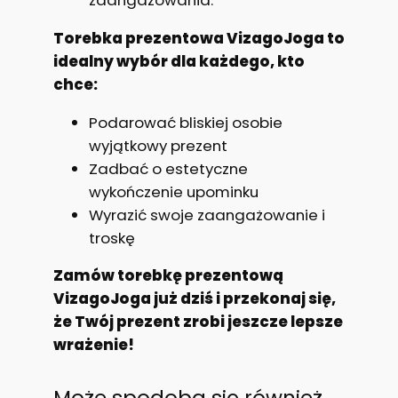
zaangażowania.
Torebka prezentowa VizagoJoga to
idealny wybór dla każdego, kto
chce:
Podarować bliskiej osobie
wyjątkowy prezent
Zadbać o estetyczne
wykończenie upominku
Wyrazić swoje zaangażowanie i
troskę
Zamów torebkę prezentową
VizagoJoga już dziś i przekonaj się,
że Twój prezent zrobi jeszcze lepsze
wrażenie!