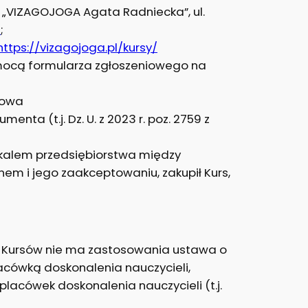
 „VIZAGOJOGA Agata Radniecka”, ul.
l
;
https://vizagojoga.pl/kursy/
 pomocą formularza zgłoszeniowego na
mowa
enta (t.j. Dz. U. z 2023 r. poz. 2759 z
kalem przedsiębiorstwa między
nem i jego zaakceptowaniu, zakupił Kurs,
go Kursów nie ma zastosowania ustawa o
lacówką doskonalenia nauczycieli,
placówek doskonalenia nauczycieli (t.j.