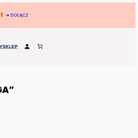
➔ DOŁĄCZ
Y
SKLEP
GA”