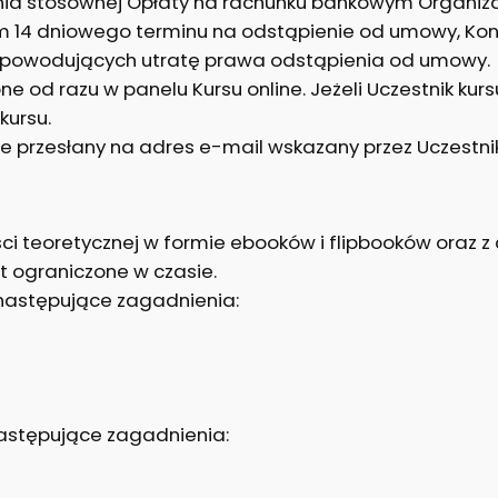
ia stosownej Opłaty na rachunku bankowym Organizato
wem 14 dniowego terminu na odstąpienie od umowy, K
ch powodujących utratę prawa odstąpienia od umowy.
e od razu w panelu Kursu online. Jeżeli Uczestnik kur
kursu.
ie przesłany na adres e-mail wskazany przez Uczestnik
ści teoretycznej w formie ebooków i flipbooków oraz z 
st ograniczone w czasie.
 następujące zagadnienia:
następujące zagadnienia: