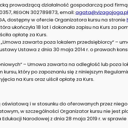
iecką prowadzącą działalność gospodarczą pod firmą
380357, REGON 302789873, email:
agata@vizagojoga.p
OGA, dostępny w ofercie Organizatora kursu na stronie
, która ukończyła 18 lat i dokonała zapisu na Kurs za
ściła opłatę za Kurs.
b „Umowa zawarta poza lokalem przedsiębiorcy” – u
 2 ustawy Ustawa z dnia 30 maja 2014 r. o prawach konsum
eniowych” – Umowa zawarta na odległość lub poza lo
 kursu, który po zapoznaniu się z niniejszym Regulami
jęcia na Kurs oraz uiścił opłatę za Kurs.
ucją oświatową i w stosunku do oferowanych przez nie
towym, w szczególności Organizator kursu nie jest p
 Edukacji Narodowej z dnia 28 maja 2019 r. w sprawie 