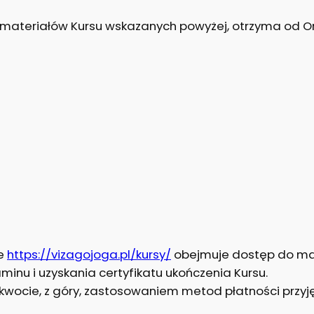
o materiałów Kursu wskazanych powyżej, otrzyma od O
ie
https://vizagojoga.pl/kursy/
obejmuje dostęp do ma
inu i uzyskania certyfikatu ukończenia Kursu.
j kwocie, z góry, zastosowaniem metod płatności przyj