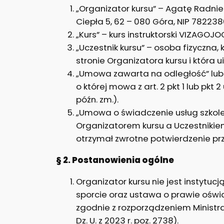
„Organizator kursu” – Agatę Radn
Ciepła 5, 62 – 080 Góra, NIP 7822
„Kurs” – kurs instruktorski VIZAGOJ
„Uczestnik kursu” – osoba fizyczna
stronie Organizatora kursu i która ui
„Umowa zawarta na odległość” lu
o której mowa z art. 2 pkt 1 lub pkt
późn. zm.).
„Umowa o świadczenie usług szkol
Organizatorem kursu a Uczestnikiem
otrzymał zwrotne potwierdzenie przy
§ 2. Postanowienia ogólne
Organizator kursu nie jest instyt
sporcie oraz ustawa o prawie oświa
zgodnie z rozporządzeniem Ministra
Dz. U. z 2023 r. poz. 2738).