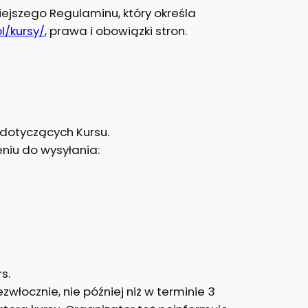
ejszego Regulaminu, który określa
l/kursy/
, prawa i obowiązki stron.
 dotyczących Kursu.
niu do wysyłania:
s.
łocznie, nie później niż w terminie 3