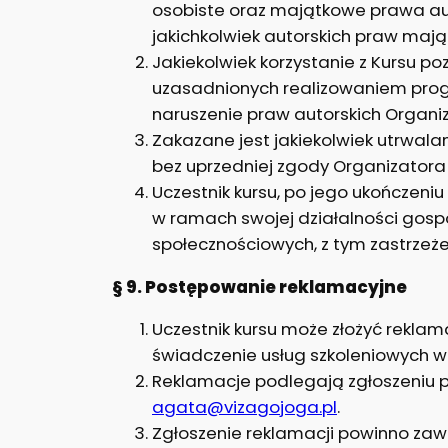
osobiste oraz majątkowe prawa auto
jakichkolwiek autorskich praw majątk
Jakiekolwiek korzystanie z Kursu po
uzasadnionych realizowaniem progr
naruszenie praw autorskich Organi
Zakazane jest jakiekolwiek utrwala
bez uprzedniej zgody Organizatora 
Uczestnik kursu, po jego ukończeni
w ramach swojej działalności gospo
społecznościowych, z tym zastrzeże
§ 9. Postępowanie reklamacyjne
Uczestnik kursu może złożyć rekla
świadczenie usług szkoleniowych 
Reklamacje podlegają zgłoszeniu p
agata@vizagojoga.pl
.
Zgłoszenie reklamacji powinno zaw