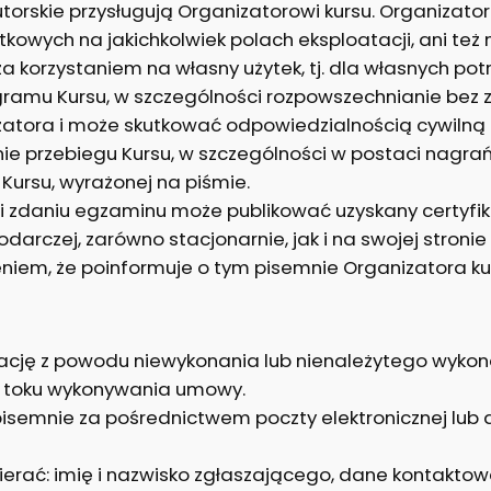
rskie przysługują Organizatorowi kursu. Organizator k
owych na jakichkolwiek polach eksploatacji, ani też nie
za korzystaniem na własny użytek, tj. dla własnych pot
amu Kursu, w szczególności rozpowszechnianie bez z
zatora i może skutkować odpowiedzialnością cywilną 
nie przebiegu Kursu, w szczególności w postaci nagra
Kursu, wyrażonej na piśmie.
u i zdaniu egzaminu może publikować uzyskany certyfi
darczej, zarówno stacjonarnie, jak i na swojej stroni
niem, że poinformuje o tym pisemnie Organizatora ku
mację z powodu niewykonania lub nienależytego wyko
w toku wykonywania umowy.
isemnie za pośrednictwem poczty elektronicznej lub 
ierać: imię i nazwisko zgłaszającego, dane kontaktow