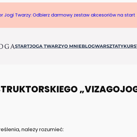
tor Jogi Twarzy: Odbierz darmowy zestaw akcesoriów na start
START
JOGA TWARZY
O MNIE
BLOG
WARSZTATY
KURS
STRUKTORSKIEGO „VIZAGOJO
eślenia, należy rozumieć: