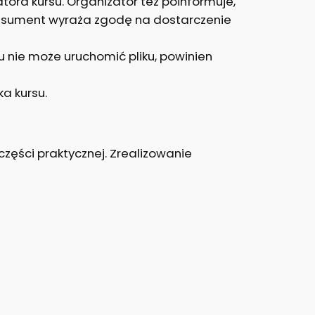
ra kursu. Organizator też poinformuje,
onsument wyraża zgodę na dostarczenie
su nie może uruchomić pliku, powinien
a kursu.
części praktycznej. Zrealizowanie